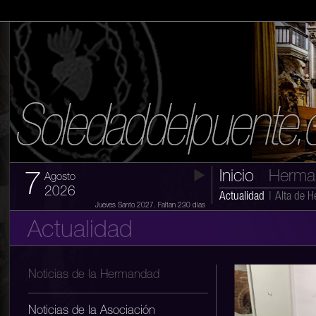
Inicio
Herma
7
Agosto
2026
Actualidad
|
Alta de 
Jueves Santo 2027. Faltan 230 días
Actualidad
Noticias de la Hermandad
Noticias de la Asociación