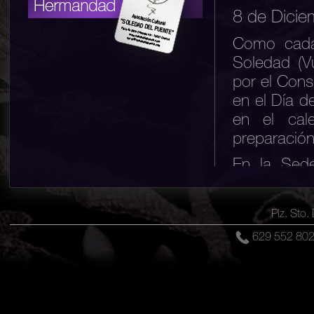
8 de Dici
Como cada 
Soledad (V
por el Cons
en el Día d
en el cale
preparación
En la Sede
algunos he
arte que
Plz. Sto
conformand
629 552 8
sus miembr
figuras y a
ofrecen t
Callejuela