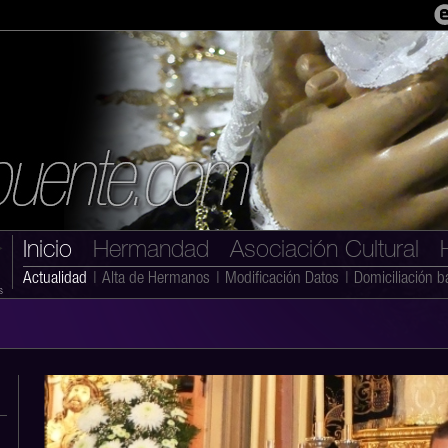
Inicio
Hermandad
Asociación Cultural
Actualidad
|
Alta de Hermanos
|
Modificación Datos
|
Domiciliación b
s