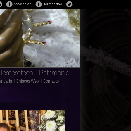
Asociación
Hermandad
Hemeroteca
Patrimonio
ancaria
|
Enlaces Web
|
Contacto