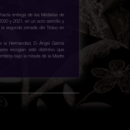
 hacía entrega de las Medallas de
2020 y 2021, en un acto sencillo y
s la segunda jornada del Triduo en
 de la Hermandad, D. Ángel García
ares recogían este distintivo que
embros bajo la mirada de la Madre
arte de la corporación son Carlos
Escudero, Daniel Lerin Hernansaiz,
udero Guijarro, Martina Rozalén
 Martínez Nevado, Lucas Sánchez
ergio Botet Cuenca, Natasha Rus
Fuente, Alba Lucía Murcia Jiménez,
la, Aday Aguilar Fernández, Carla
María Pérez Herraiz, Inés Serrano