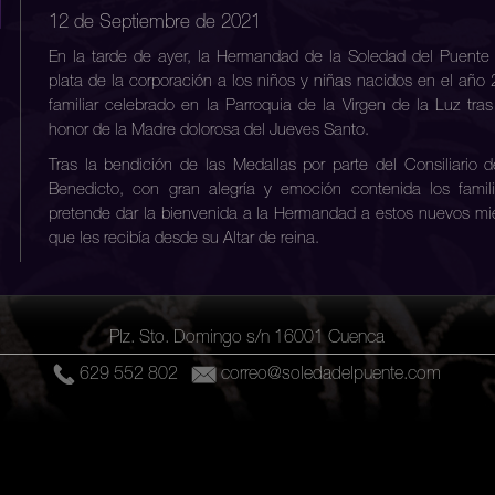
12 de Septiembre de 2021
En la tarde de ayer, la Hermandad de la Soledad del Puente
plata de la corporación a los niños y niñas nacidos en el año 
familiar celebrado en la Parroquia de la Virgen de la Luz tra
honor de la Madre dolorosa del Jueves Santo.
Tras la bendición de las Medallas por parte del Consiliario
Benedicto, con gran alegría y emoción contenida los famili
pretende dar la bienvenida a la Hermandad a estos nuevos mi
que les recibía desde su Altar de reina.
Los nuevos miembros de la Hermandad que desde hoy forman p
Serrano Rodríguez, Verónica Castrillo Molero, Valeria Checa 
Javier Lacasa Utiel, Mario Mercadillo Barambio, Mara Esc
Plz. Sto. Domingo s/n 16001 Cuenca
Fernández, Pablo Muñoz Medina, Marcos Soria Valera, Zeus
Martínez, Julián Caballero Auñón, Gala Ramos Montero, S
629 552 802
correo@soledadelpuente.com
Montero, Abril del Moral Castro, Adriana Mª Escamilla de la 
Mateo Nuñez Pérez, Rubén Sarea Escamilla, Inés Sarea Escamil
Puerta Plaza, Daniela Morán Priego, Diana Medina Abanades, 
Rodríguez, Iván Bujedo Castillejo y Valentina Lozano Valverde.