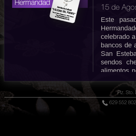
15 de Ago
Este pasad
Hermandades
celebrado a
bancos de a
San Esteba
sendos che
alimentos 
muestra más
de las Her
Plz. Sto
que están p
629 552 8
Comparta esta not
Galería de imáge