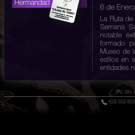
6 de Ener
La Ruta de 
Semana Sa
notable éx
formado pa
Museo de l
estilos en 
entidades 
familias en
detalles qu
eran las pa
Plz. Sto
Cesta de 
629 552 8
Hermandade
en la tarde
agraciada 
minutos de