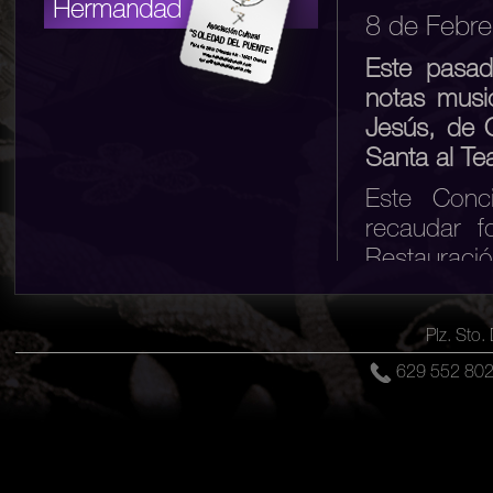
8 de Febr
Este pasad
notas musi
Jesús, de 
Santa al Te
Este Conc
recaudar f
Restauració
esfuerzo, 
muchos naz
Plz. Sto
institucion
629 552 8
en presenci
Comenzaba 
resumía la 
Manto azul