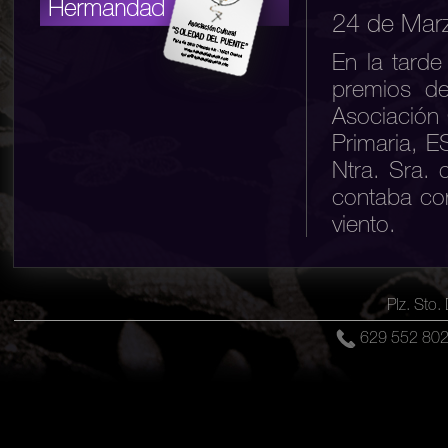
24 de Mar
En la tard
premios de
Asociación 
Primaria, E
Ntra. Sra. 
contaba con
viento.
El Presiden
bonitas pa
Plz. Sto
sientan an
629 552 8
vivencias 
ocasión par
que cursa
Bachillera