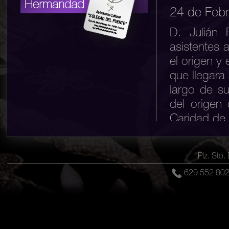
24 de Feb
D. Julián 
asistentes 
el origen y
que llegara
largo de su
del origen
Caridad de 
Así, el pon
Plz. Sto
que precedi
629 552 8
guerra com
posguerra 
origen po
imágenes de